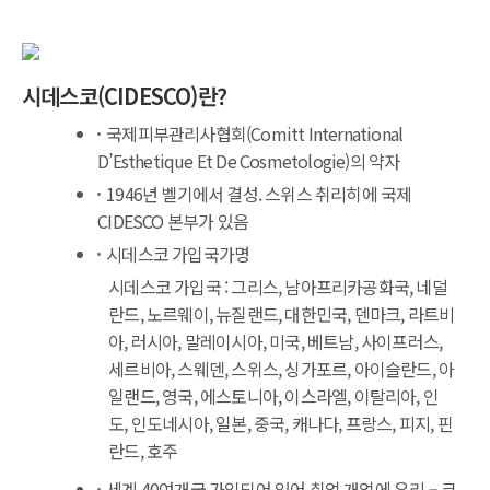
시데스코(CIDESCO)란?
국제피부관리사협회(Comitt International
D’Esthetique Et De Cosmetologie)의 약자
1946년 벨기에서 결성. 스위스 취리히에 국제
CIDESCO 본부가 있음
시데스코 가입국가명
시데스코 가입국 : 그리스, 남아프리카공화국, 네덜
란드, 노르웨이, 뉴질랜드, 대한민국, 덴마크, 라트비
아, 러시아,
말레이시아, 미국, 베트남, 사이프러스,
세르비아, 스웨덴, 스위스, 싱가포르, 아이슬란드, 아
일랜드, 영국, 에스토니아,
이스라엘, 이탈리아, 인
도, 인도네시아, 일본, 중국, 캐나다, 프랑스, 피지, 핀
란드, 호주
세계 40여개국 가입되어 있어 취업,개업에 유리 – 크